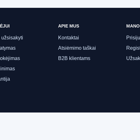
ĖJUI
APIE MUS
MANO
 užsisakyti
Kontaktai
Prisij
tatymas
Atsiėmimo taškai
Regist
okėjimas
B2B klientams
Užsak
inimas
ntija