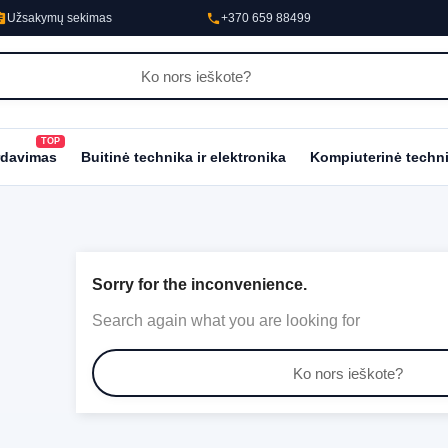
nment
phone
Užsakymų sekimas
+370 659 88499
TOP
al_fire_department
rdavimas
Buitinė technika ir elektronika
Kompiuterinė techn
Sorry for the inconvenience.
Search again what you are looking for