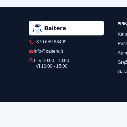
PIRK
Kaip
+370 659 88499
phone
Pris
info@baitera.lt
email
Apm
schedule
I - V 10:00 - 18:00
Grąž
VI 10:00 - 15:00
Gara