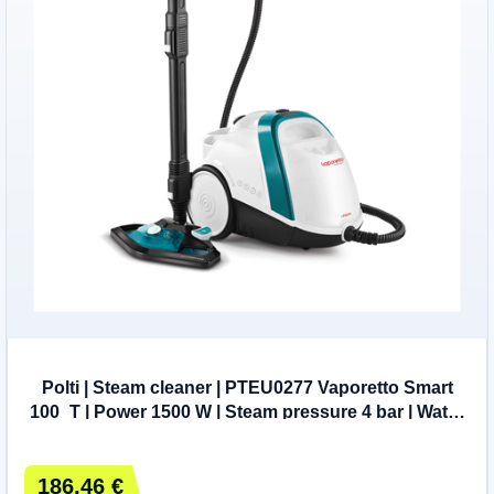
Polti | Steam cleaner | PTEU0277 Vaporetto Smart
100_T | Power 1500 W | Steam pressure 4 bar | Water
tank capacity 2 L | White
186,46 €