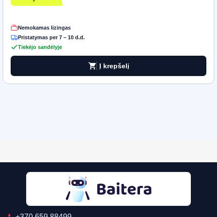
Nemokamas lizingas
Pristatymas per 7 – 10 d.d.
Tiekėjo sandėlyje
shopping_cart
Į krepšelį
+370 659 88499