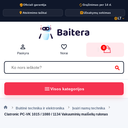
verified_user
autorenew
Oficiali garantija
Grąžinimas per 14 d.
place
assignment
Atsiėmimo taškai
Užsakymų sekimas
LT
language
expand_more
person_outline
favorite_border
0
Paskyra
Norai
search
menu
Visos kategorijos
Buitinė technika ir elektronika
Įvairi namų technika
Clatronic PC-VK 1015 / 1080 / 1134 Vakuuminių maišelių rulonas