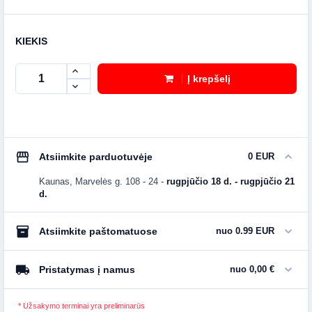
KIEKIS
Į krepšelį
storefront
expand_more
Atsiimkite parduotuvėje
0 EUR
Kaunas, Marvelės g. 108 - 24
-
rugpjūčio 18 d. - rugpjūčio 21
d.
inventory_2
expand_more
Atsiimkite paštomatuose
nuo 0.99 EUR
local_shipping
expand_more
Pristatymas į namus
nuo 0,00 €
* Užsakymo terminai yra preliminarūs