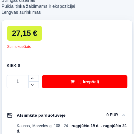
Stilingas dizainas
Puikiai tinka žaidimams ir ekspozicijai
Lengvas surinkimas
27,15 €
Su mokesčiais
KIEKIS
Į krepšelį
storefront
expand_more
Atsiimkite parduotuvėje
0 EUR
Kaunas, Marvelės g. 108 - 24
-
rugpjūčio 19 d. - rugpjūčio 24
d.