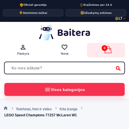
verified_user
autorenew
Oficiali garantija
Grąžinimas per 14 d.
place
assignment
Atsiėmimo taškai
Užsakymų sekimas
LT
language
expand_more
person_outline
favorite_border
0
Paskyra
Norai
search
menu
Visos kategorijos
Telefonai, foto ir video
Kita įranga
LEGO Speed Champions 77257 McLaren W1