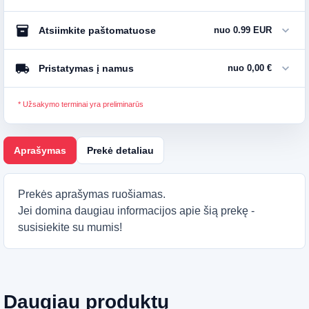
inventory_2
expand_more
Atsiimkite paštomatuose
nuo 0.99 EUR
local_shipping
expand_more
Pristatymas į namus
nuo 0,00 €
* Užsakymo terminai yra preliminarūs
Aprašymas
Prekė detaliau
Prekės aprašymas ruošiamas.
Jei domina daugiau informacijos apie šią prekę -
susisiekite su mumis!
Daugiau produktų