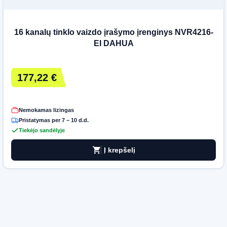
16 kanalų tinklo vaizdo įrašymo įrenginys NVR4216-
EI DAHUA
177,22 €
Nemokamas lizingas
Pristatymas per 7 – 10 d.d.
Tiekėjo sandėlyje
shopping_cart
Į krepšelį