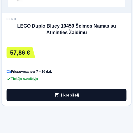
LEGO
LEGO Duplo Bluey 10459 Šeimos Namas su
Atminties Žaidimu
57,86 €
Pristatymas per 7 – 10 d.d.
Tiekėjo sandėlyje
shopping_cart
Į krepšelį