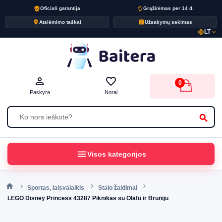
verified_user
autorenew
Oficiali garantija
Grąžinimas per 14 d.
place
assignment
Atsiėmimo taškai
Užsakymų sekimas
LT
language
expand_more
person_outline
favorite_border
0
Paskyra
Norai
search
menu
Visos kategorijos
Sportas, laisvalaikis
Stalo žaidimai
LEGO Disney Princess 43287 Piknikas su Olafu ir Bruniju