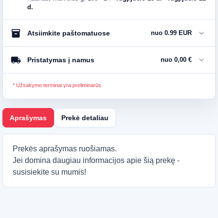
d.
inventory_2
expand_more
Atsiimkite paštomatuose
nuo 0.99 EUR
local_shipping
expand_more
Pristatymas į namus
nuo 0,00 €
* Užsakymo terminai yra preliminarūs
Aprašymas
Prekė detaliau
Prekės aprašymas ruošiamas.
Jei domina daugiau informacijos apie šią prekę -
susisiekite su mumis!