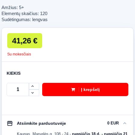
Amžius: 5+
Elementų skaičius: 120
Sudėtingumas: lengvas
41,26 €
Su mokesčiais
KIEKIS
Į krepšelį
storefront
expand_more
Atsiimkite parduotuvėje
0 EUR
Kaunas, Marvelės g. 108 - 24
-
rugpjūčio 18 d. - rugpjūčio 21