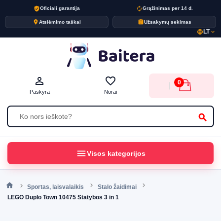
verified_user
autorenew
Oficiali garantija
Grąžinimas per 14 d.
place
assignment
Atsiėmimo taškai
Užsakymų sekimas
LT
language
expand_more
person_outline
favorite_border
0
Paskyra
Norai
search
menu
Visos kategorijos
Sportas, laisvalaikis
Stalo žaidimai
LEGO Duplo Town 10475 Statybos 3 in 1