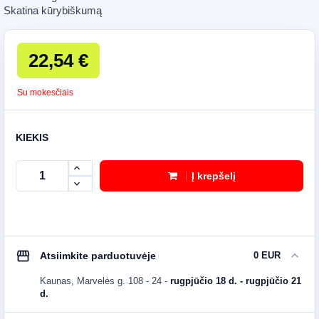
Skatina kūrybiškumą
22,54 €
Su mokesčiais
KIEKIS
Į krepšelį
storefront
expand_more
Atsiimkite parduotuvėje
0 EUR
Kaunas, Marvelės g. 108 - 24
-
rugpjūčio 18 d. - rugpjūčio 21
d.