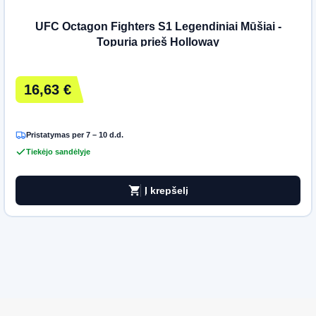
UFC Octagon Fighters S1 Legendiniai Mūšiai -
Topuria prieš Holloway
16,63 €
Pristatymas per 7 – 10 d.d.
Tiekėjo sandėlyje
shopping_cart
Į krepšelį