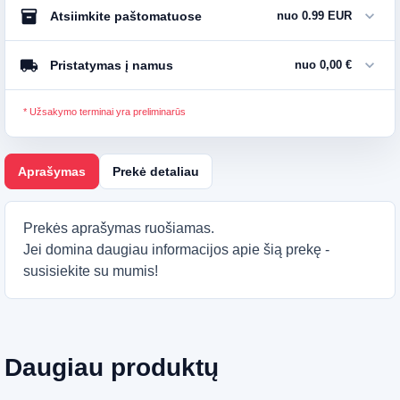
inventory_2
expand_more
Atsiimkite paštomatuose
nuo 0.99 EUR
local_shipping
expand_more
Pristatymas į namus
nuo 0,00 €
* Užsakymo terminai yra preliminarūs
Aprašymas
Prekė detaliau
Prekės aprašymas ruošiamas.
Jei domina daugiau informacijos apie šią prekę -
susisiekite su mumis!
Daugiau produktų