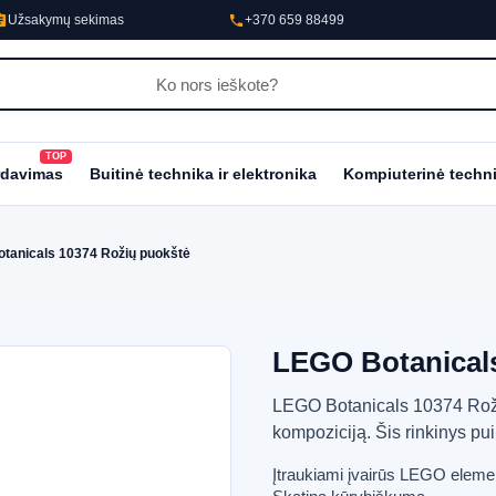
nment
phone
Užsakymų sekimas
+370 659 88499
TOP
al_fire_department
rdavimas
Buitinė technika ir elektronika
Kompiuterinė techn
tanicals 10374 Rožių puokštė
LEGO Botanicals
LEGO Botanicals 10374 Rožių
kompoziciją. Šis rinkinys pu
Įtraukiami įvairūs LEGO eleme