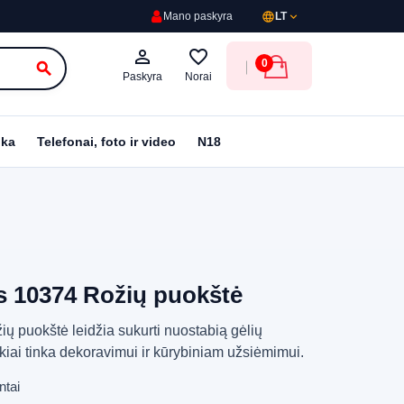
language
expand_more
Mano paskyra
LT
person_outline
favorite_border
0
search
Paskyra
Norai
ika
Telefonai, foto ir video
N18
 10374 Rožių puokštė
 puokštė leidžia sukurti nuostabią gėlių
ikiai tinka dekoravimui ir kūrybiniam užsiėmimui.
ntai