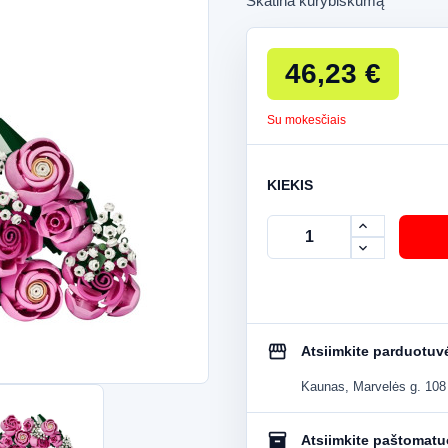
Skatina kūrybiškumą
46,23 €
Su mokesčiais
KIEKIS
storefront
Atsiimkite parduotuv
Kaunas, Marvelės g. 108 
inventory_2
Atsiimkite paštomat