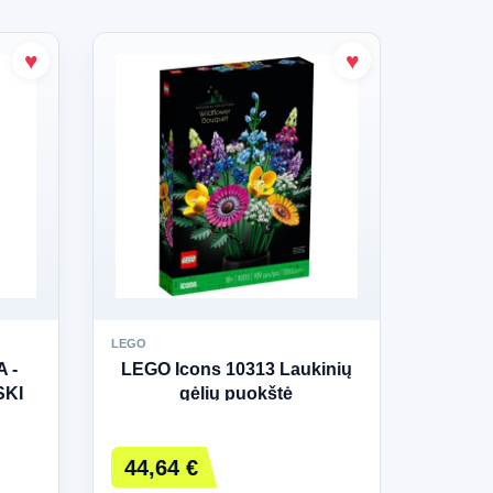
LEGO
LEGO
 -
LEGO Icons 10313 Laukinių
LEG
KI
gėlių puokštė
automo
44,64 €
12,5