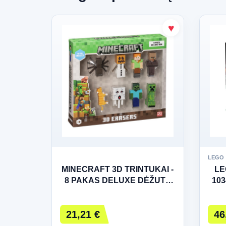
LEGO
MINECRAFT 3D TRINTUKAI -
LE
8 PAKAS DELUXE DĖŽUTĖ
103
VER.B
21,21 €
46