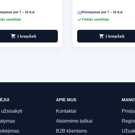
tatymas per 7 – 10 d.d.
Pristatymas per 7 – 10 d.d.
ėjo sandėlyje
Tiekėjo sandėlyje
shopping_cart
shopping_cart
Į krepšelį
Į krepšelį
ĖJUI
APIE MUS
MANO
 užsisakyti
Kontaktai
Prisij
tatymas
Atsiėmimo taškai
Regist
okėjimas
B2B klientams
Užsak