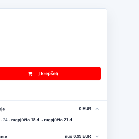
Į krepšelį
expand_more
ėje
0 EUR
- 24
-
rugpjūčio 18 d. - rugpjūčio 21 d.
expand_more
uose
nuo 0.99 EUR