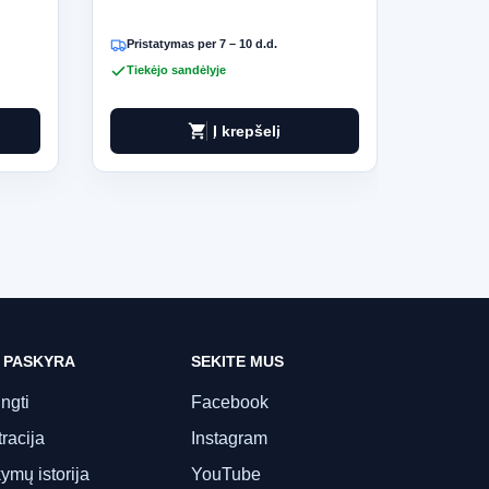
Pristatymas per 7 – 10 d.d.
Pristat
Tiekėjo sandėlyje
Tiekėjo
shopping_cart
Į krepšelį
 PASKYRA
SEKITE MUS
ungti
Facebook
racija
Instagram
ymų istorija
YouTube