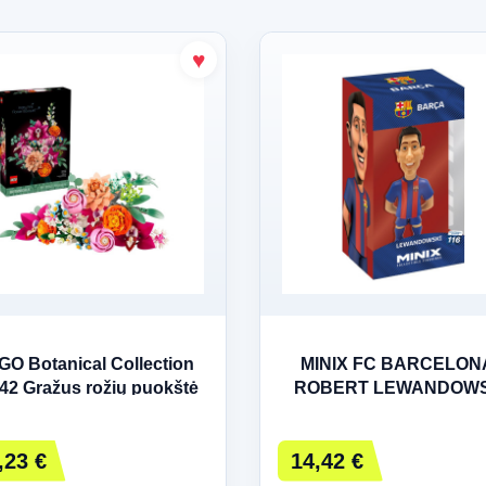
GO Botanical Collection
MINIX FC BARCELONA
42 Gražus rožių puokštė
ROBERT LEWANDOWS
,23 €
14,42 €