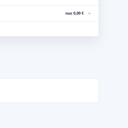
expand_more
nuo 0,00 €
s