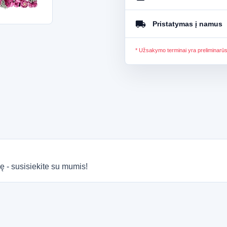
local_shipping
Pristatymas į namus
* Užsakymo terminai yra preliminarū
ę - susisiekite su mumis!