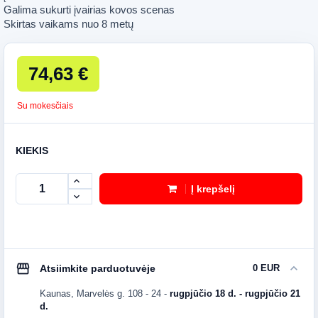
Galima sukurti įvairias kovos scenas
Skirtas vaikams nuo 8 metų
74,63 €
Su mokesčiais
KIEKIS
Į krepšelį
storefront
expand_more
Atsiimkite parduotuvėje
0 EUR
Kaunas, Marvelės g. 108 - 24
-
rugpjūčio 18 d. - rugpjūčio 21
d.