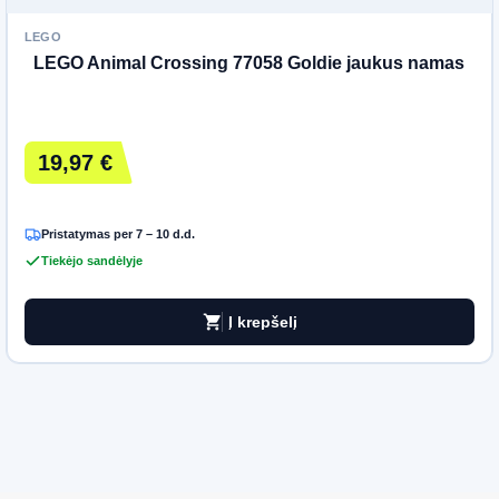
LEGO
LEGO Animal Crossing 77058 Goldie jaukus namas
19,97 €
Pristatymas per 7 – 10 d.d.
Tiekėjo sandėlyje
shopping_cart
Į krepšelį