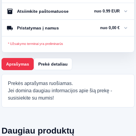
inventory_2
expand_more
Atsiimkite paštomatuose
nuo 0.99 EUR
local_shipping
expand_more
Pristatymas į namus
nuo 0,00 €
* Užsakymo terminai yra preliminarūs
Aprašymas
Prekė detaliau
Prekės aprašymas ruošiamas.
Jei domina daugiau informacijos apie šią prekę -
susisiekite su mumis!
Daugiau produktų