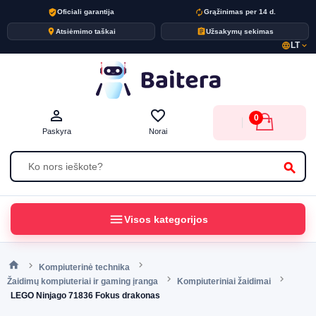
verified_user
autorenew
Oficiali garantija
Grąžinimas per 14 d.
place
assignment
Atsiėmimo taškai
Užsakymų sekimas
LT
language
expand_more
person_outline
favorite_border
0
Paskyra
Norai
search
menu
Visos kategorijos
Kompiuterinė technika
Žaidimų kompiuteriai ir gaming įranga
Kompiuteriniai žaidimai
LEGO Ninjago 71836 Fokus drakonas