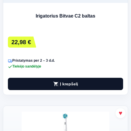
Irigatorius Bitvae C2 baltas
22,98 €
Pristatymas per 2 – 3 d.d.
Tiekėjo sandėlyje
shopping_cart
Į krepšelį