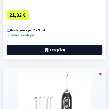
21,32 €
Pristatymas per 2 – 3 d.d.
Tiekėjo sandėlyje
shopping_cart
Į krepšelį