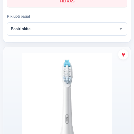
FILTRAS
Rikiuoti pagal
arrow_drop_down
Pasirinkite