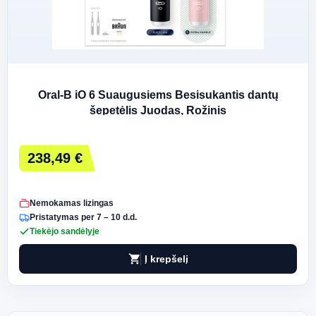
Oral-B iO 6 Suaugusiems Besisukantis dantų
šepetėlis Juodas, Rožinis
238,49 €
Nemokamas lizingas
Pristatymas per 7 – 10 d.d.
Tiekėjo sandėlyje
shopping_cart
Į krepšelį