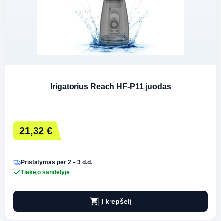
Irigatorius Reach HF-P11 juodas
21,32 €
Pristatymas per 2 – 3 d.d.
Tiekėjo sandėlyje
shopping_cart
Į krepšelį