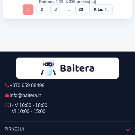
Rodoma 1-12 iš 236 prekės(-ių)
chevron_right
1
2
3
…
20
Kitas
+370 659 88499
phone
info@baitera.lt
email
schedule
I - V 10:00 - 18:00
VI 10:00 - 15:00
PIRKĖJUI