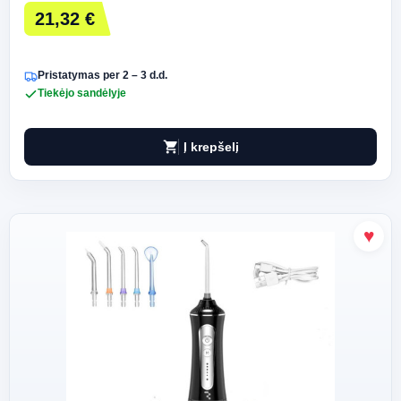
21,32 €
Pristatymas per 2 – 3 d.d.
Tiekėjo sandėlyje
shopping_cart
Į krepšelį