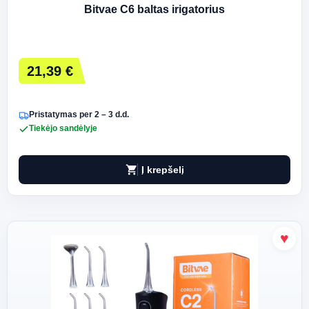
Bitvae C6 baltas irigatorius
21,39 €
Pristatymas per 2 – 3 d.d.
Tiekėjo sandėlyje
shopping_cart
Į krepšelį