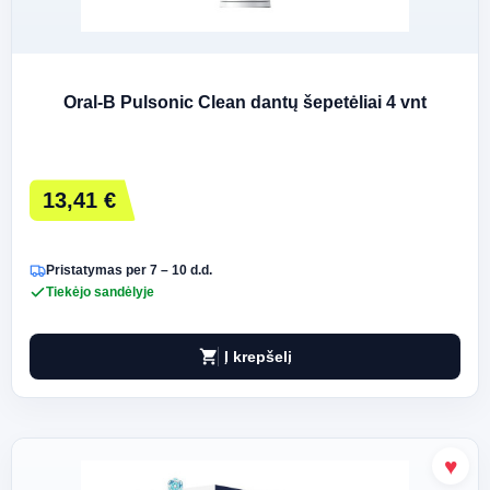
Oral-B Pulsonic Clean dantų šepetėliai 4 vnt
13,41 €
Pristatymas per 7 – 10 d.d.
Tiekėjo sandėlyje
shopping_cart
Į krepšelį