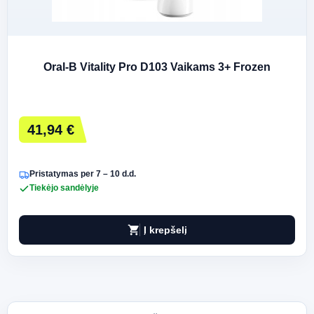
Oral-B Vitality Pro D103 Vaikams 3+ Frozen
41,94 €
Pristatymas per 7 – 10 d.d.
Tiekėjo sandėlyje
shopping_cart
Į krepšelį