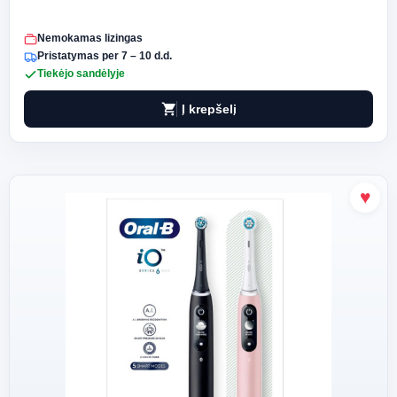
Nemokamas lizingas
Pristatymas per 7 – 10 d.d.
Tiekėjo sandėlyje
shopping_cart
Į krepšelį