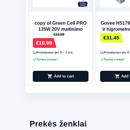
copy of Green Cell PRO
Govee H5179
135W 20V maitinimo
ir higrometra
€23.99
šaltinis Lenovo (Slim-
ekr
€31.45
Tip)
€10.99
Pristatymas per 0 – 1 d.d.
Pristatymas per 0 
Turime vietoje!
Turime vietoje!
shopping_cart
shopping_cart
Add to cart
Add 
Prekės ženklai