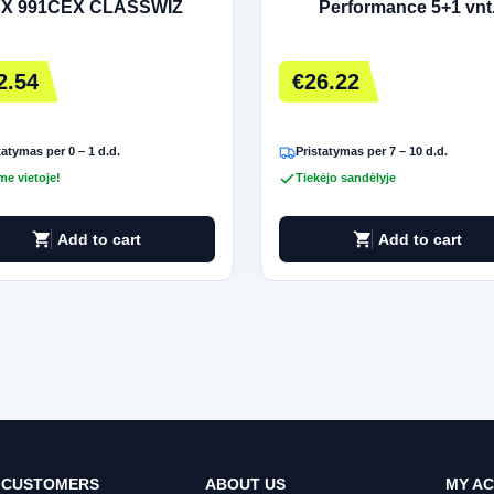
FX 991CEX CLASSWIZ
Performance 5+1 vnt
2.54
€26.22
tatymas per 0 – 1 d.d.
Pristatymas per 7 – 10 d.d.
me vietoje!
Tiekėjo sandėlyje
shopping_cart
shopping_cart
Add to cart
Add to cart
 CUSTOMERS
ABOUT US
MY A