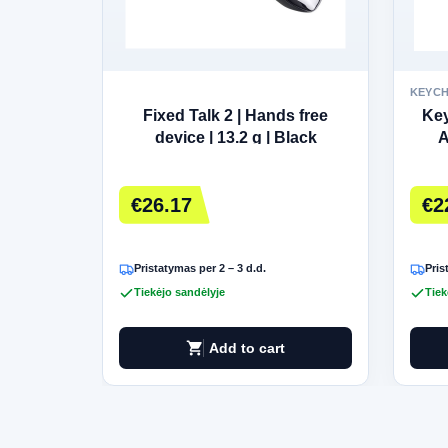
KEYC
Fixed Talk 2 | Hands free
Key
device | 13.2 g | Black
A
€26.17
€2
Pristatymas per 2 – 3 d.d.
Pris
Tiekėjo sandėlyje
Tiek
shopping_cart
Add to cart