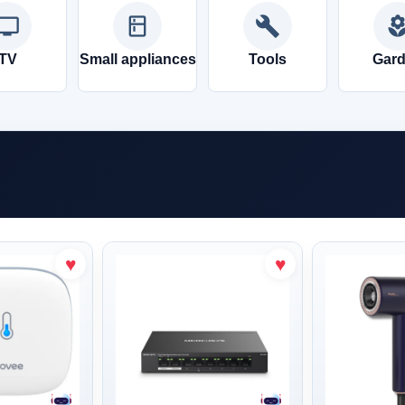
tv
kitchen
build
local_flor
TV
Small appliances
Tools
Gar