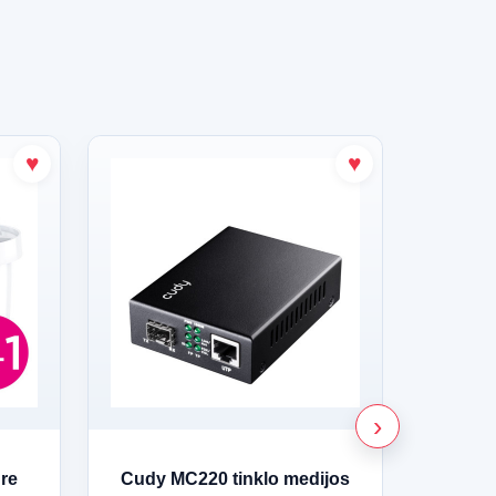
re
Cudy MC220 tinklo medijos
HILL'S 