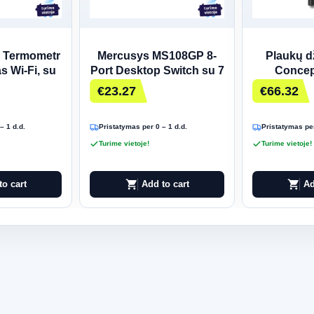
 Termometr
Mercusys MS108GP 8-
Plaukų d
s Wi-Fi, su
Port Desktop Switch su 7
Concep
anu
PoE+ Prievadais
€23.27
€66.32
– 1 d.d.
Pristatymas per 0 – 1 d.d.
Pristatymas per
Turime vietoje!
Turime vietoje!
shopping_cart
shopping_cart
to cart
Add to cart
Ad