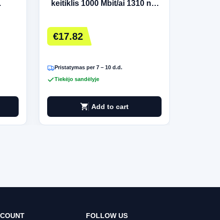
.
keitiklis 1000 Mbit/ai 1310 nm
i/d Str
Vienas režimas Juoda
€17.82
€30.
Pristatymas per 7 – 10 d.d.
Pristatym
Tiekėjo sandėlyje
Tiekėjo 
shopping_cart
Add to cart
CCOUNT
FOLLOW US