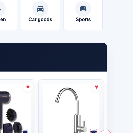
ist
directions_car
sports_esports
den
Car goods
Sports