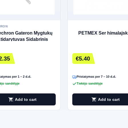
HRON
chron Gateron Mygtukų
PETMEX Ser himalajsk
tidarytuvas Sidabrinis
2.35
€5.40
tatymas per 1 – 2 d.d.
Pristatymas per 7 – 10 d.d.
ėjo sandėlyje
Tiekėjo sandėlyje
shopping_cart
shopping_cart
Add to cart
Add to cart