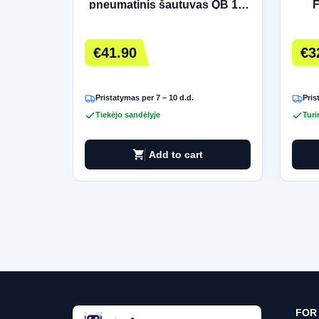
pneumatinis šautuvas QB 12,
5,5 mm
€41.90
€3
Pristatymas per 7 – 10 d.d.
Pris
Tiekėjo sandėlyje
Turi
shopping_cart
Add to cart
FOR