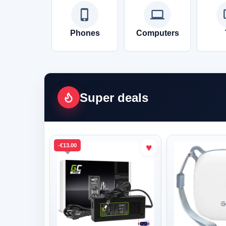
phone_iphone
computer
Phones
Computers
Super deals
-€13.00