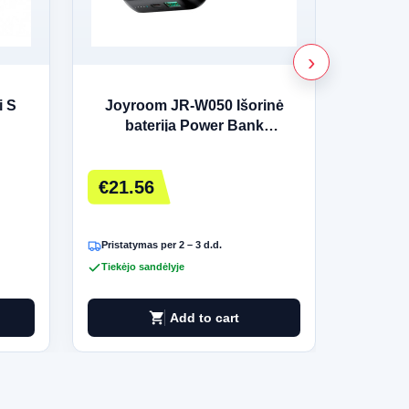
i S
Joyroom JR-W050 Išorinė
Caso 
baterija Power Bank
01286 |
10000mAh juoda
€21.56
€20.
Pristatymas per 2 – 3 d.d.
Pristatym
Tiekėjo sandėlyje
Tiekėjo 
shopping_cart
Add to cart